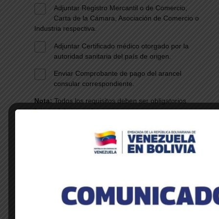
Adjuntar Registro Mercantil o de Comercio,
Carta de la Cámara, Asociación de Comercio o
Industria respectiva.
Adjuntar Certificado médico otorgado por la
autoridad sanitaria del país de origen.
Enviar Comprobante de pago del arancel
consular correspondiente.
Nota:
Todos los requisitos deben ser obligatorios
(alerta del sistema)
DESCUBRE NOTICIAS