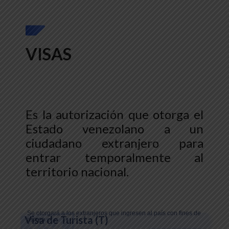
VISAS
Es la autorización que otorga el
Estado venezolano a un
ciudadano extranjero para
entrar temporalmente al
territorio nacional.
Se otorgará a los extranjeros que ingresen al país con fines de
Visa de Turista (T)
recreo...