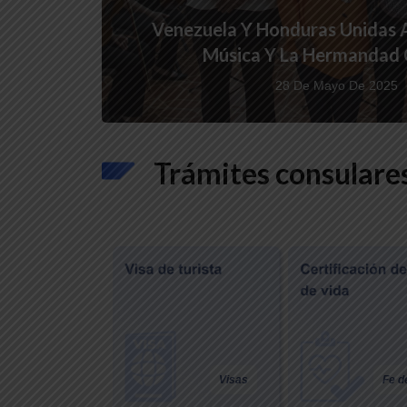
arca País Proyecta El Motor
Embajador Trómpiz Particip
Exportacio
 De La
groindustrial De Portuguesa
Conmemorativos Por Los 216 A
Consolida
Al Mundo
Grito Libertario De A
Financier
22 De Junio De 2026
26 De Mayo De 2025
23 De 
Trámites consular
Visas
Fe d