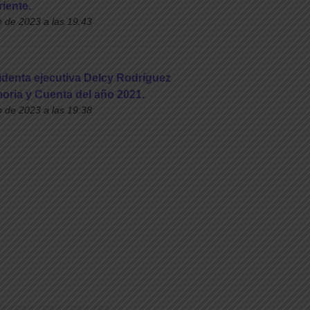
riente.
o de 2023 a las 19:43
identa ejecutiva Delcy Rodríguez
oria y Cuenta del año 2021.
o de 2023 a las 19:38