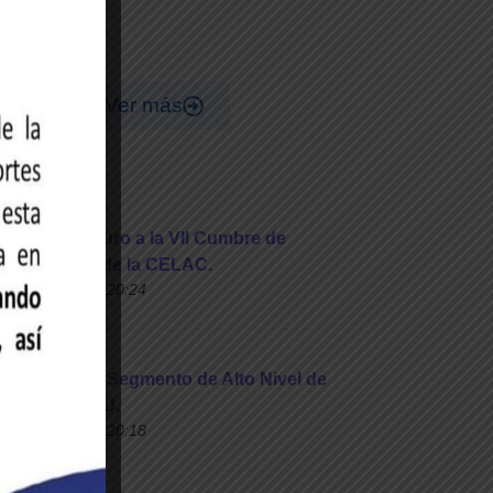
Ver más
 Nicolás Maduro a la VII Cumbre de
o y Gobierno de la CELAC.
o de 2023 a las 20:24
Yván Gil en el Segmento de Alto Nivel de
rme de la ONU.
o de 2023 a las 20:18