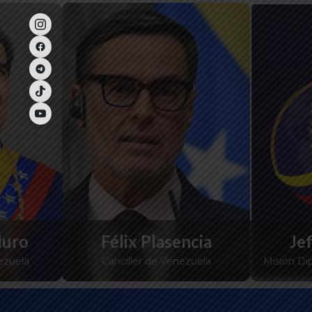
duro
Félix Plasencia
Je
ezuela
Canciller de Venezuela
Misión Di