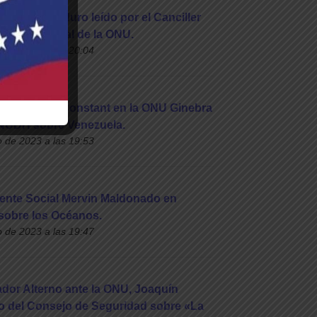
 Nicolás Maduro leído por el Canciller
amblea General de la ONU.
o de 2023 a las 20:04
ador Héctor Constant en la ONU Ginebra
CNUDH sobre Venezuela.
o de 2023 a las 19:53
dente Social Mervin Maldonado en
sobre los Océanos.
o de 2023 a las 19:47
ador Alterno ante la ONU, Joaquín
to del Consejo de Seguridad sobre «La