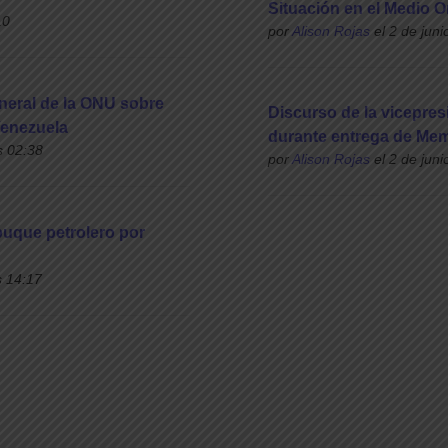
Situación en el Medio O
10
por
Alison Rojas
el 2 de juni
eneral de la ONU sobre
Discurso de la vicepres
Venezuela
durante entrega de Mem
s 02:38
por
Alison Rojas
el 2 de juni
uque petrolero por
s 14:17