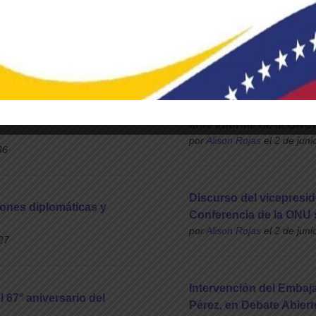
Discurso del Presidente
sivo de reanudación
Carlos Faría en 77° As
por
Alison Rojas
el 2 de juni
49
Intervención del embaj
nte fallecimiento del
ante Informe de la OA
por
Alison Rojas
el 2 de juni
36
Discurso del vicepresi
ones diplomáticas y
Conferencia de la ONU 
por
Alison Rojas
el 2 de juni
27
Intervención del Embaj
l 67° aniversario del
Pérez, en Debate Abier