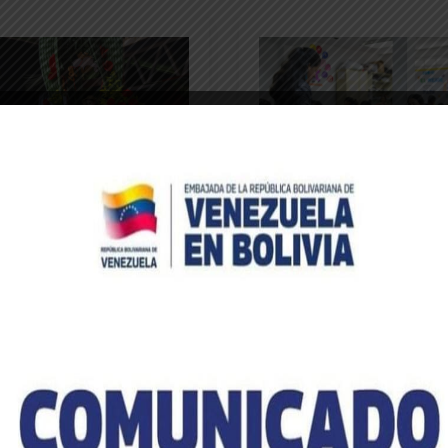
bores de San Juan
Estudiantes promueven
talecen la identidad cultural
preservación de la Tierra
omunitaria
mediante la literatura
rensa MPPRE
Prensa MPPRE
23 de junio de 2026
18 de junio de 2026