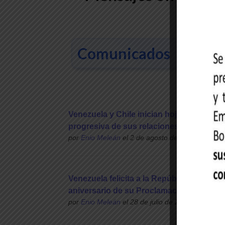
Comunicados
V
Venezuela y Chile inician hoja de ruta pa
progresiva de sus relaciones bilaterales
por
Enio Meleán
el 2 de agosto de 2026 a las 11
Venezuela felicita a la República del Perú
aniversario de su Proclamación de Inde
por
Enio Meleán
el 28 de julio de 2026 a las 19: