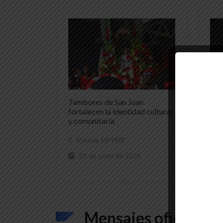
Tambores de San Juan
Tam
fortalecen la identidad cultural
for
y comunitaria
y c
Prensa MPPRE
P
23 de junio de 2026
Mensajes oficiales