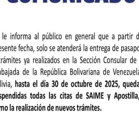
Discursos
er más
Mensaje del Presidente
ra normalización
Jefas y Jefes de Estad
por
Alison Rojas
el 2 de juni
:03
Discurso del Canciller 
 en ocasión del 205.º
la Conferencia de Desa
pendencia
por
Alison Rojas
el 2 de juni
22