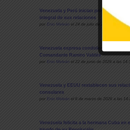
Venezuela y Perú inician proceso progre
integral de sus relaciones
por
Enio Meleán
el 24 de julio de 2026 a las 22:
Venezuela expresa condolencias a Cuba a
Comandante Ramiro Valdés
por
Enio Meleán
el 22 de junio de 2026 a las 14:
Venezuela y EEUU restablecen sus relaci
consulares
por
Enio Meleán
el 6 de marzo de 2026 a las 14:
Venezuela felicita a la hermana Cuba en e
triunfo de su Revolución