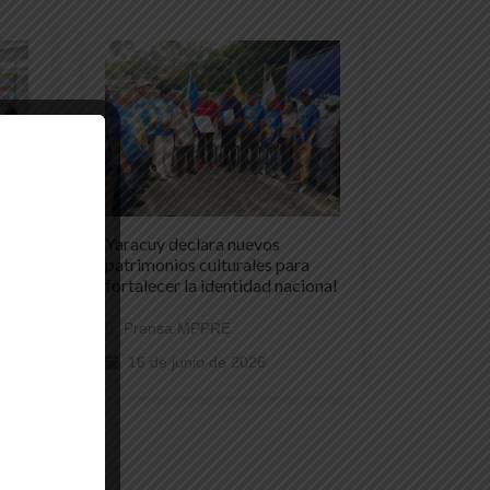
Yaracuy declara nuevos
patrimonios culturales para
fortalecer la identidad nacional
Prensa MPPRE
16 de junio de 2026