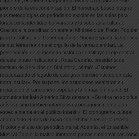
Higuerey”, el pueblo margariteño reivindica la obra de este
pionero de la educomunicación. El homenaje buscó integrar
sus metodologías de periodismo escolar en las aulas para
fortalecer la identidad bolivariana y la soberanía cultural.
Gracias a la coordinación entre el Ministerio del Poder Popular
para la Cultura y la Gobernación de Nueva Esparta, la vigencia
de sus letras reafirma el orgullo de la venezolanidad. La
preservación de la memoria histórica constituye el eje central
de este tributo institucional. Rosa Cedeño, presidenta del
Instituto de Servicios de Biblioteca, afirmó: «Estamos
revalorizando el legado de este gran hombre nacido en esta
tierra insular». Por su parte, los estudiosos resaltaron su
impacto en el cancionero popular y la formación infantil. El
comunicador Ítalo Américo Silva destaca: «Su obra no solo fue
artística, sino también informativa y pedagógica, enfocada
especialmente en el público infantil». El cronograma cultural
abarca todo el mes de mayo con exhibiciones de la revista
Tricolor y el uso del periódico mural. Además, el Ensamble
Musical Bajo e’ la matica interpreta piezas emblemáticas como