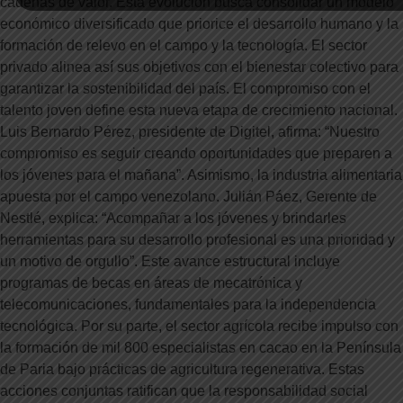
cadenas de valor. Esta evolución busca consolidar un modelo
económico diversificado que priorice el desarrollo humano y la
formación de relevo en el campo y la tecnología. El sector
privado alinea así sus objetivos con el bienestar colectivo para
garantizar la sostenibilidad del país. El compromiso con el
talento joven define esta nueva etapa de crecimiento nacional.
Luis Bernardo Pérez, presidente de Digitel, afirma: “Nuestro
compromiso es seguir creando oportunidades que preparen a
los jóvenes para el mañana”. Asimismo, la industria alimentaria
apuesta por el campo venezolano. Julián Páez, Gerente de
Nestlé, explica: “Acompañar a los jóvenes y brindarles
herramientas para su desarrollo profesional es una prioridad y
un motivo de orgullo”. Este avance estructural incluye
programas de becas en áreas de mecatrónica y
telecomunicaciones, fundamentales para la independencia
tecnológica. Por su parte, el sector agrícola recibe impulso con
la formación de mil 800 especialistas en cacao en la Península
de Paria bajo prácticas de agricultura regenerativa. Estas
acciones conjuntas ratifican que la responsabilidad social