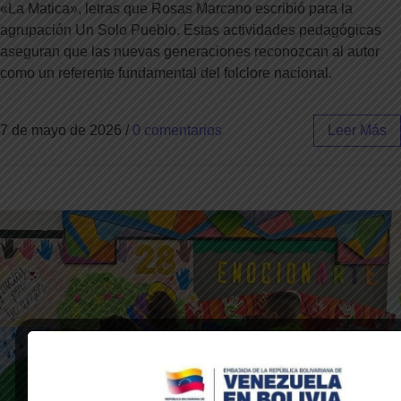
«La Matica», letras que Rosas Marcano escribió para la
agrupación Un Solo Pueblo. Estas actividades pedagógicas
aseguran que las nuevas generaciones reconozcan al autor
como un referente fundamental del folclore nacional.
7 de mayo de 2026
/
0 comentarios
Leer Más