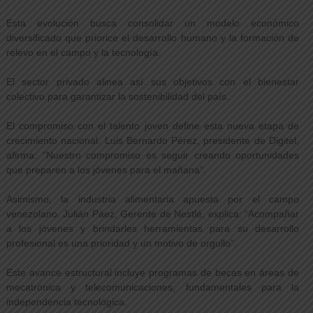
Esta evolución busca consolidar un modelo económico
diversificado que priorice el desarrollo humano y la formación de
relevo en el campo y la tecnología.
El sector privado alinea así sus objetivos con el bienestar
colectivo para garantizar la sostenibilidad del país.
El compromiso con el talento joven define esta nueva etapa de
crecimiento nacional. Luis Bernardo Pérez, presidente de Digitel,
afirma: “Nuestro compromiso es seguir creando oportunidades
que preparen a los jóvenes para el mañana”.
Asimismo, la industria alimentaria apuesta por el campo
venezolano. Julián Páez, Gerente de Nestlé, explica: “Acompañar
a los jóvenes y brindarles herramientas para su desarrollo
profesional es una prioridad y un motivo de orgullo”.
Este avance estructural incluye programas de becas en áreas de
mecatrónica y telecomunicaciones, fundamentales para la
independencia tecnológica.