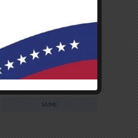
Autorización de Viaje
Certificaciones
Certificaciones comerciales
Constancias
Registro
SAIME