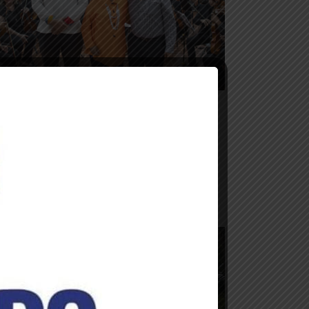
OTICIAS DE LA EMBAJADA
Venezuela y Honduras unidas a
través de la música y la hermandad
cultural
8 de mayo de 2025