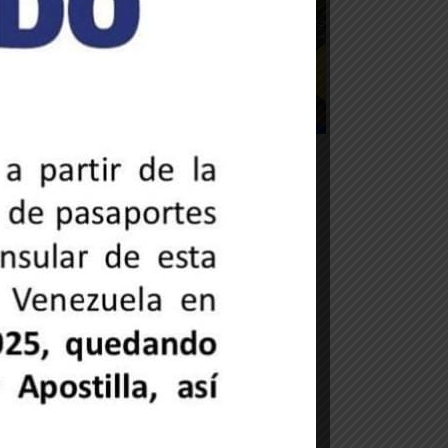
OTICIAS DE LA EMBAJADA
Embajador Trómpiz participa en
actos conmemorativos por los 216
años del Primer Grito Libertario de
América
6 de mayo de 2025
OTROS TRÁMITES
Actuaciones notariales