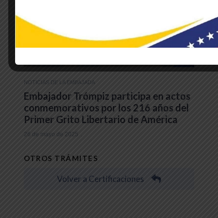
NOTICIAS DE LA EMBAJADA
Embajador Trómpiz participa en actos
conmemorativos por los 216 años del
Primer Grito Libertario de América
26 de mayo de 2025
OTROS TRÁMITES
Volver a Certificaciones