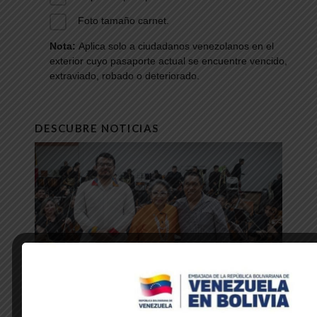
Foto tamaño carnet.
Nota:
Aplica solo a ciudadanos
venezolanos en el
exterior cuyo pasaporte actual se encuentre vencido,
extraviado, robado o deteriorado.
DESCUBRE NOTICIAS