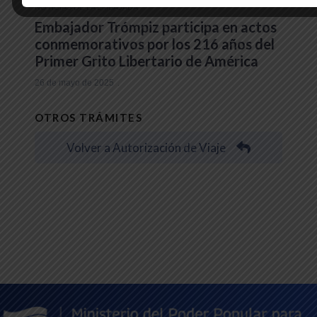
NOTICIAS DE LA EMBAJADA
Embajador Trómpiz participa en actos
conmemorativos por los 216 años del
Primer Grito Libertario de América
26 de mayo de 2025
OTROS TRÁMITES
Volver a Autorización de Viaje