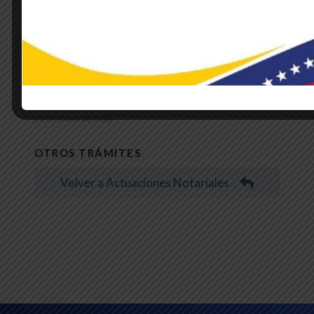
NOTICIAS DE LA EMBAJADA
Embajador Trómpiz participa en actos
conmemorativos por los 216 años del
Primer Grito Libertario de América
26 de mayo de 2025
OTROS TRÁMITES
Volver a Actuaciones Notariales