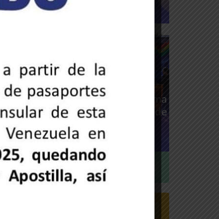
26 de mayo de 2025
rensa MPPRE
oticias de la embajada
mbajador Trómpiz acompaña toma
e nombre de la Promoción 2025 de
a UE Venezuela B
19 de mayo de 2025
rensa MPPRE
Cultura
188
Discursos
0