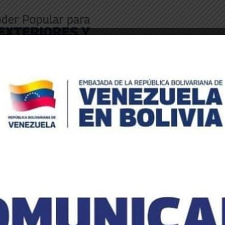
Inicio
»
En Venezuela
»
Turismo
BLICACIONES
MENSAJES OFICIALES
EN VENEZUELA
N
E
a
a
vés de la música y la hermandad cultural