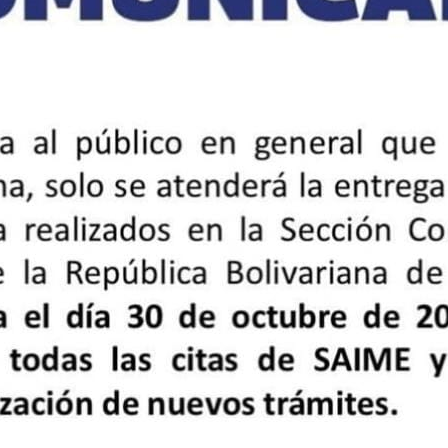
P
Noticias de la embajada
N
a
Embajador Trómpiz participa en
E
ama
inauguración de muestra fotográfica
d
del GRULAC Cultural
l
21 de mayo de 2025
Prensa MPPRE
P
Comunicados
0
Destacado Noticias
2