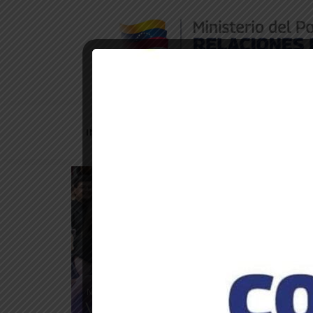
Embajada de Venezuela en Bolivia
INICIO
TRÁMITES CONSULARES
PU
Noticias de la embajada
Venezuela y Honduras unidas a tra