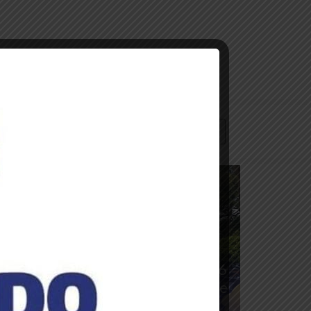
CONTACTO
oticias de la embajada
mbajador Trómpiz participa en
ctos conmemorativos por los 216
ños del Primer Grito Libertario de
América