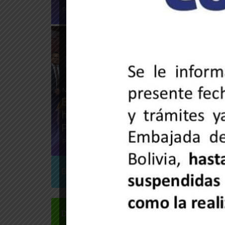
28 de mayo de 2025
Prensa MPPRE
Noticias de la embajada
Embajada de Venezuela celebra l
hermandad con Bolivia en progr
Palenque TV
26 de mayo de 2025
Prensa MPPRE
Bloqueo
183
Destacado
1