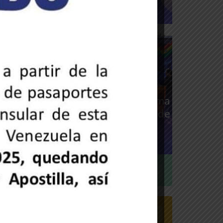
26 de mayo de 2025
rensa MPPRE
oticias de la embajada
mbajador Trómpiz acompaña toma
e nombre de la Promoción 2025 de
a UE Venezuela B
19 de mayo de 2025
rensa MPPRE
Cultura
188
Discursos
0