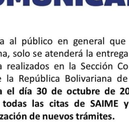
P
Noticias de la embajada
N
a
Embajador Trómpiz participa en
E
ama
inauguración de muestra fotográfica
d
del GRULAC Cultural
l
21 de mayo de 2025
Prensa MPPRE
P
Comunicados
0
Destacado Noticias
2