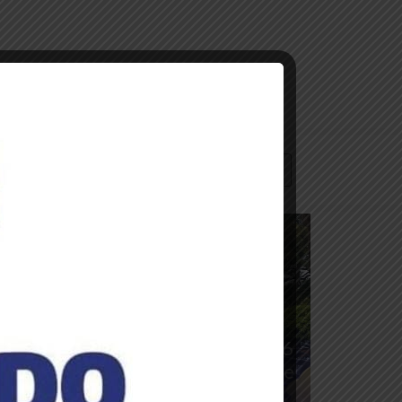
CONTACTO
oticias de la embajada
mbajador Trómpiz participa en
ctos conmemorativos por los 216
ños del Primer Grito Libertario de
América