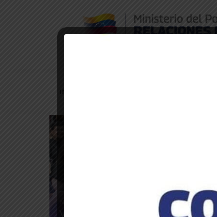
Embajada de Venezuela en Bolivia
INICIO
TRÁMITES CONSULARES
PU
Noticias de la embajada
Venezuela y Honduras unidas a tra