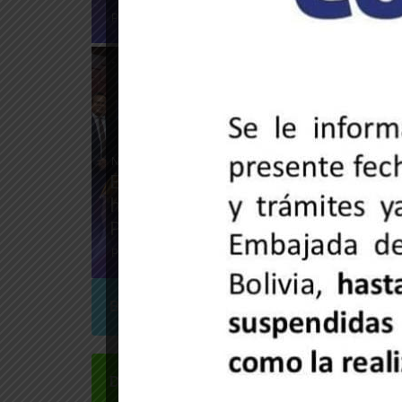
28 de mayo de 2025
Prensa MPPRE
Noticias de la embajada
Embajada de Venezuela celebra l
hermandad con Bolivia en progr
Palenque TV
26 de mayo de 2025
Prensa MPPRE
Bloqueo
183
Destacado
1