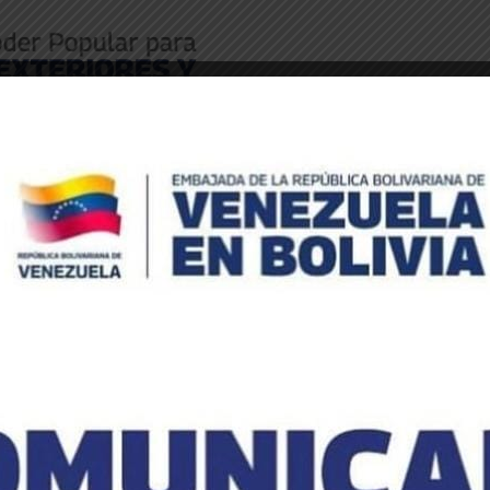
Inicio
»
En Venezuela
»
Economía
BLICACIONES
MENSAJES OFICIALES
EN VENEZUELA
N
E
a
a
vés de la música y la hermandad cultural