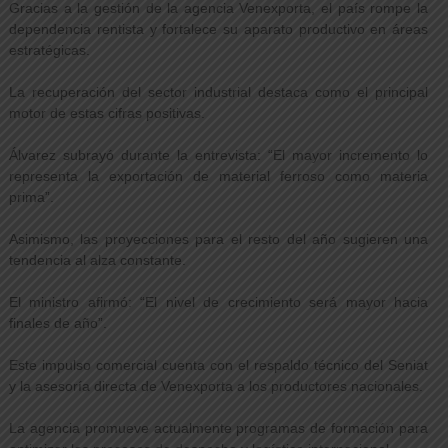
Gracias a la gestión de la agencia Venexporta, el país rompe la
dependencia rentista y fortalece su aparato productivo en áreas
estratégicas.
La recuperación del sector industrial destaca como el principal
motor de estas cifras positivas.
Álvarez subrayó durante la entrevista: “El mayor incremento lo
representa la exportación de material ferroso como materia
prima”.
Asimismo, las proyecciones para el resto del año sugieren una
tendencia al alza constante.
El ministro afirmó: “El nivel de crecimiento será mayor hacia
finales de año”.
Este impulso comercial cuenta con el respaldo técnico del Seniat
y la asesoría directa de Venexporta a los productores nacionales.
La agencia promueve actualmente programas de formación para