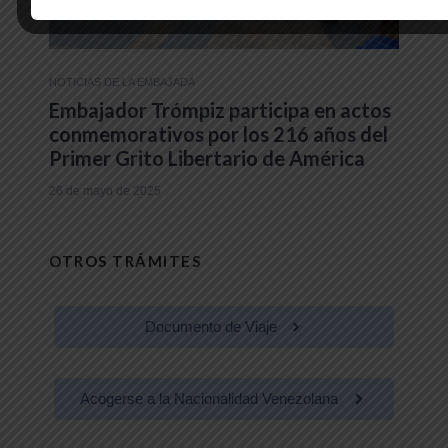
NOTICIAS DE LA EMBAJADA
Embajador Trómpiz participa en actos
conmemorativos por los 216 años del
Primer Grito Libertario de América
26 de mayo de 2025
OTROS TRÁMITES
Documento de Viaje
Acogerse a la Nacionalidad Venezolana