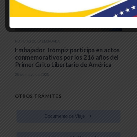
NOTICIAS DE LA EMBAJADA
Embajador Trómpiz participa en actos
conmemorativos por los 216 años del
Primer Grito Libertario de América
26 de mayo de 2025
OTROS TRÁMITES
Documento de Viaje