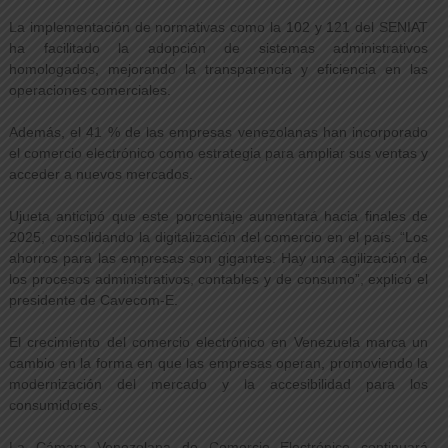
La implementación de normativas como la 102 y 121 del SENIAT
ha facilitado la adopción de sistemas administrativos
homologados, mejorando la transparencia y eficiencia en las
operaciones comerciales.
Además, el 41 % de las empresas venezolanas han incorporado
el comercio electrónico como estrategia para ampliar sus ventas y
acceder a nuevos mercados.
Ujueta anticipó que este porcentaje aumentará hacia finales de
2025, consolidando la digitalización del comercio en el país. “Los
ahorros para las empresas son gigantes. Hay una agilización de
los procesos administrativos, contables y de consumo”, explicó el
presidente de Cavecom-E.
El crecimiento del comercio electrónico en Venezuela marca un
cambio en la forma en que las empresas operan, promoviendo la
modernización del mercado y la accesibilidad para los
consumidores.
La Cámara Venezolana de Comercio Electrónico continuará