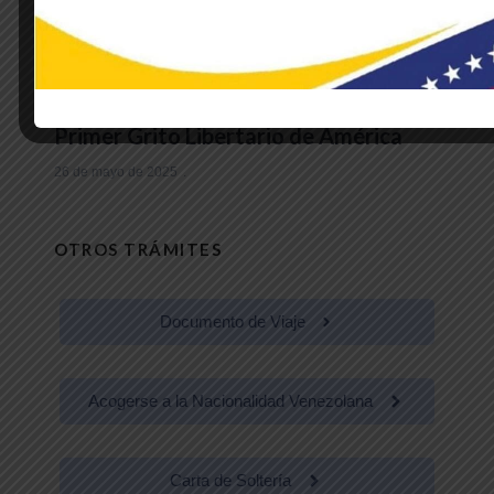
NOTICIAS DE LA EMBAJADA
Embajador Trómpiz participa en actos
conmemorativos por los 216 años del
Primer Grito Libertario de América
26 de mayo de 2025
OTROS TRÁMITES
Documento de Viaje
Acogerse a la Nacionalidad Venezolana
Carta de Soltería