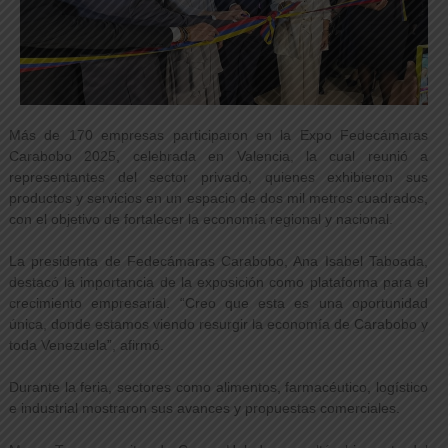
Más de 170 empresas participaron en la Expo Fedecámaras
Carabobo 2025, celebrada en Valencia, la cual reunió a
representantes del sector privado, quienes exhibieron sus
productos y servicios en un espacio de dos mil metros cuadrados,
con el objetivo de fortalecer la economía regional y nacional.
La presidenta de Fedecámaras Carabobo, Ana Isabel Taboada,
destacó la importancia de la exposición como plataforma para el
crecimiento empresarial. “Creo que esta es una oportunidad
única, donde estamos viendo resurgir la economía de Carabobo y
toda Venezuela”, afirmó.
Durante la feria, sectores como alimentos, farmacéutico, logístico
e industrial mostraron sus avances y propuestas comerciales.