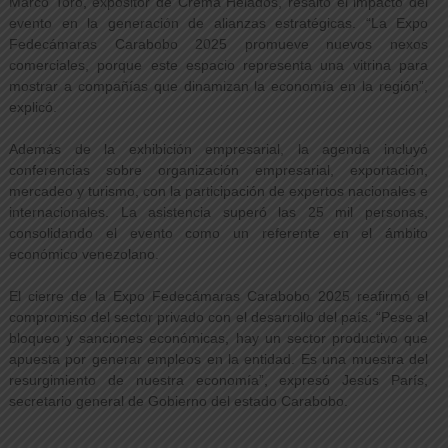
Marco Toro, expositor de Crema Helados, resaltó el impacto del
evento en la generación de alianzas estratégicas. “La Expo
Fedecámaras Carabobo 2025 promueve nuevos nexos
comerciales, porque este espacio representa una vitrina para
mostrar a compañías que dinamizan la economía en la región”,
explicó.
Además de la exhibición empresarial, la agenda incluyó
conferencias sobre organización empresarial, exportación,
mercadeo y turismo, con la participación de expertos nacionales e
internacionales. La asistencia superó las 25 mil personas,
consolidando el evento como un referente en el ámbito
económico venezolano.
El cierre de la Expo Fedecámaras Carabobo 2025 reafirmó el
compromiso del sector privado con el desarrollo del país. “Pese al
bloqueo y sanciones económicas, hay un sector productivo que
apuesta por generar empleos en la entidad. Es una muestra del
resurgimiento de nuestra economía”, expresó Jesús París,
secretario general de Gobierno del estado Carabobo.