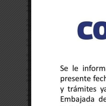
La Embajada de Uruguay en Bolivia mantuvo sus p
acreditadas en el país, así como para ciudadanos q
expresidente
En un gesto de solidaridad y profundo respeto, el 
Plurinacional de Bolivia, César Trómpiz, firmó el
Oriental del Uruguay en La Paz, en homenaje al expr
El Libro de Condolencias se habilitó para recib
homenaje al emblemático líder uruguayo.
El embajador Trómpiz fue recibido cordialment
compartió palabras de aliento ante la pérdida de Muji
El Presidente de la República Bolivariana de Venezu
condolencias a los familiares y seguidores del líd
pasado martes 13 de mayo, a los 89 años de edad.
La Embajada de Uruguay en Bolivia mantuvo sus p
acreditadas en el país, así como para ciudadanos q
expresidente.