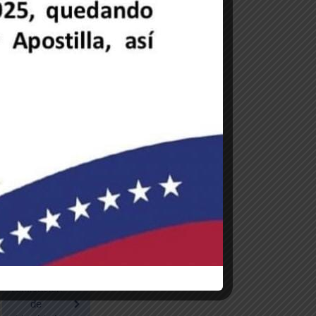
Documento
de Viaje
Acogerse a
la
Nacionalidad
Venezolana
Carta
de
Soltería
Verificación
de