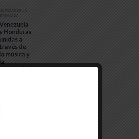
NOTICIAS DE LA
EMBAJADA
Venezuela
y Honduras
unidas a
través de
la música y
la
hermandad
cultural
28 de mayo de
2025