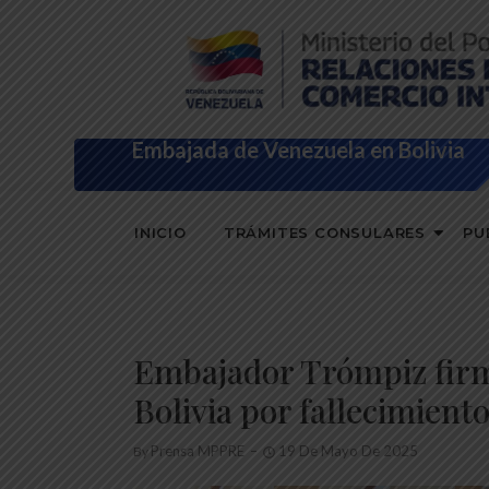
Embajada de Venezuela en Bolivia
INICIO
TRÁMITES CONSULARES
PU
Embajador Trómpiz firm
Bolivia por fallecimient
Prensa MPPRE
19 De Mayo De 2025
By