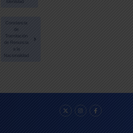
Identidad
Constancia
de
Tramitación
de Renuncia
a la
Nacionalidad