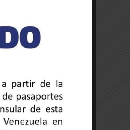
NOTICIAS DE LA
EMBAJADA
Embajador
Trómpiz
participa
en actos
conmemorativos
por los 216
años del
Primer
Grito
Libertario
de América
26 de mayo de
2025
OTROS
TRÁMITES