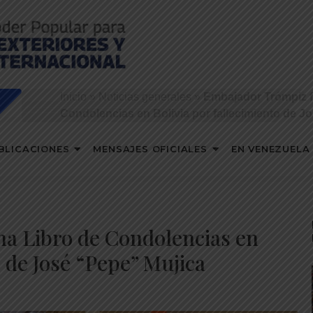
Inicio
»
Noticias generales
»
Embajador Trómpiz f
Condolencias en Bolivia por fallecimiento de J
BLICACIONES
MENSAJES OFICIALES
EN VENEZUELA
a Libro de Condolencias en
o de José “Pepe” Mujica