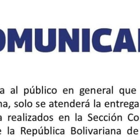
uertas abiertas para todas las representaciones diplomáticas
ue quisieran expresar su pesar y respeto por el fallecimiento del
embajador de la República Bolivariana de Venezuela ante el Estado
 Libro de Condolencias, abierto por la Embajada de la República
esidente José “Pepe” Mujica.
ir mensajes de autoridades, Cuerpo Diplomático y amigos como
e por su homólogo uruguayo, Fernando Mar Merello, con quien
ca.
ela, Nicolás Maduro, expresó -a través de sus redes sociales- sus
er uruguayo y exmandatario, José “Pepe” Mujica, quien falleció el
uertas abiertas para todas las representaciones diplomáticas
ue quisieran expresar su pesar y respeto por el fallecimiento del