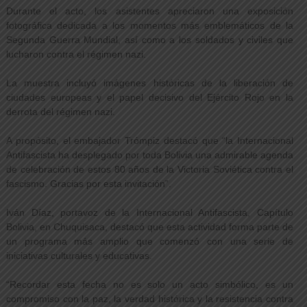
Durante el acto, los asistentes apreciaron una exposición
fotográfica dedicada a los momentos más emblemáticos de la
Segunda Guerra Mundial, así como a los soldados y civiles que
lucharon contra el régimen nazi.
La muestra incluyó imágenes históricas de la liberación de
ciudades europeas y el papel decisivo del Ejército Rojo en la
derrota del régimen nazi.
A propósito, el embajador Trómpiz destacó que “la Internacional
Antifascista ha desplegado por toda Bolivia una admirable agenda
de celebración de estos 80 años de la Victoria Soviética contra el
fascismo. Gracias por esta invitación”.
Iván Díaz, portavoz de la Internacional Antifascista, Capítulo
Bolivia, en Chuquisaca, destacó que esta actividad forma parte de
un programa más amplio que comenzó con una serie de
iniciativas culturales y educativas.
“Recordar esta fecha no es solo un acto simbólico, es un
compromiso con la paz, la verdad histórica y la resistencia contra