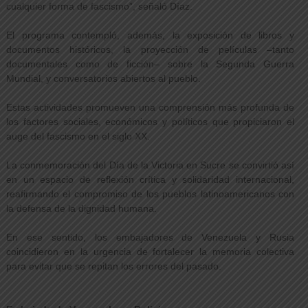
cualquier forma de fascismo”, señaló Díaz.
El programa contempló, además, la exposición de libros y
documentos históricos, la proyección de películas –tanto
documentales como de ficción– sobre la Segunda Guerra
Mundial, y conversatorios abiertos al pueblo.
Estas actividades promueven una comprensión más profunda de
los factores sociales, económicos y políticos que propiciaron el
auge del fascismo en el siglo XX.
La conmemoración del Día de la Victoria en Sucre se convirtió así
en un espacio de reflexión crítica y solidaridad internacional,
reafirmando el compromiso de los pueblos latinoamericanos con
la defensa de la dignidad humana.
En ese sentido, los embajadores de Venezuela y Rusia
coincidieron en la urgencia de fortalecer la memoria colectiva
para evitar que se repitan los errores del pasado.