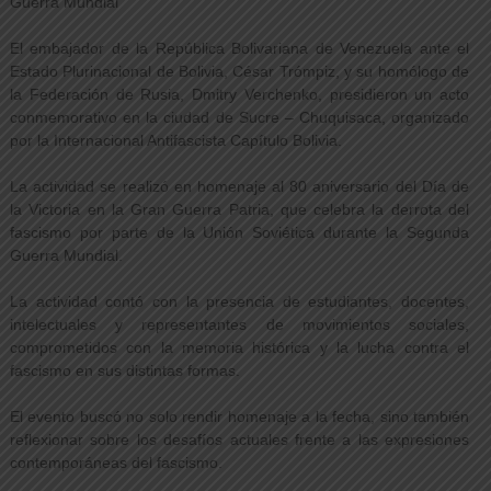
Guerra Mundial
El embajador de la República Bolivariana de Venezuela ante el
Estado Plurinacional de Bolivia, César Trómpiz, y su homólogo de
la Federación de Rusia, Dmitry Verchenko, presidieron un acto
conmemorativo en la ciudad de Sucre – Chuquisaca, organizado
por la Internacional Antifascista Capítulo Bolivia.
La actividad se realizó en homenaje al 80 aniversario del Día de
la Victoria en la Gran Guerra Patria, que celebra la derrota del
fascismo por parte de la Unión Soviética durante la Segunda
Guerra Mundial.
La actividad contó con la presencia de estudiantes, docentes,
intelectuales y representantes de movimientos sociales,
comprometidos con la memoria histórica y la lucha contra el
fascismo en sus distintas formas.
El evento buscó no solo rendir homenaje a la fecha, sino también
reflexionar sobre los desafíos actuales frente a las expresiones
contemporáneas del fascismo.