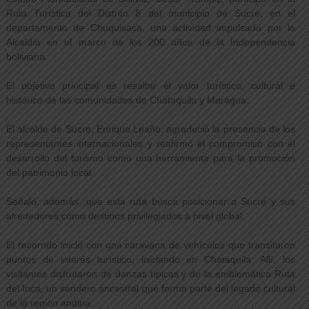
Ruta Turística del Distrito 8 del municipio de Sucre, en el
departamento de Chuquisaca, una actividad impulsada por la
Alcaldía en el marco de los 200 años de la Independencia
boliviana.
El objetivo principal es resaltar el valor turístico, cultural e
histórico de las comunidades de Chataquila y Maragua.
El alcalde de Sucre, Enrique Leaño, agradeció la presencia de los
representantes internacionales y reafirmó el compromiso con el
desarrollo del turismo como una herramienta para la promoción
del patrimonio local.
Señaló, además, que esta ruta busca posicionar a Sucre y sus
alrededores como destinos privilegiados a nivel global.
El recorrido inició con una caravana de vehículos que transitaron
puntos de interés turístico, iniciando en Chataquila. Allí, los
visitantes disfrutaron de danzas típicas y de la emblemática Ruta
del Inca, un sendero ancestral que forma parte del legado cultural
de la región andina.