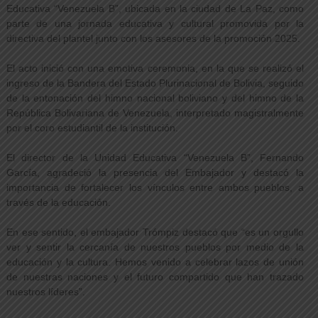
Educativa “Venezuela B”, ubicada en la ciudad de La Paz, como
parte de una jornada educativa y cultural promovida por la
directiva del plantel junto con los asesores de la promoción 2025.
El acto inició con una emotiva ceremonia, en la que se realizó el
ingreso de la Bandera del Estado Plurinacional de Bolivia, seguido
de la entonación del himno nacional boliviano y del himno de la
República Bolivariana de Venezuela, interpretado magistralmente
por el coro estudiantil de la institución.
El director de la Unidad Educativa “Venezuela B”, Fernando
García, agradeció la presencia del Embajador y destacó la
importancia de fortalecer los vínculos entre ambos pueblos, a
través de la educación.
En ese sentido, el embajador Trómpiz destacó que “es un orgullo
ver y sentir la cercanía de nuestros pueblos por medio de la
educación y la cultura. Hemos venido a celebrar lazos de unión
de nuestras naciones y el futuro compartido que han trazado
nuestros líderes”.