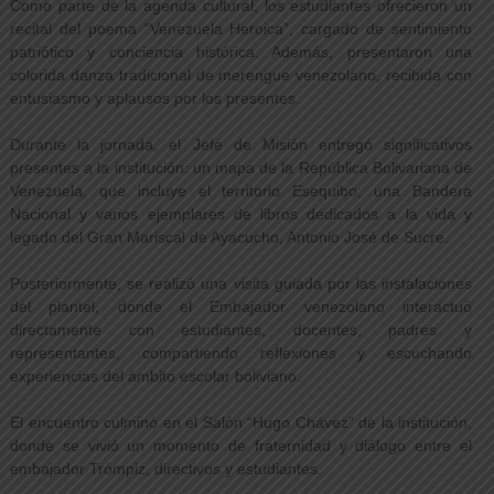
Como parte de la agenda cultural, los estudiantes ofrecieron un
recital del poema “Venezuela Heroica”, cargado de sentimiento
patriótico y conciencia histórica. Además, presentaron una
colorida danza tradicional de merengue venezolano, recibida con
entusiasmo y aplausos por los presentes.
Durante la jornada, el Jefe de Misión entregó significativos
presentes a la institución: un mapa de la República Bolivariana de
Venezuela, que incluye el territorio Esequibo; una Bandera
Nacional y varios ejemplares de libros dedicados a la vida y
legado del Gran Mariscal de Ayacucho, Antonio José de Sucre.
Posteriormente, se realizó una visita guiada por las instalaciones
del plantel, donde el Embajador venezolano interactuó
directamente con estudiantes, docentes, padres y
representantes, compartiendo reflexiones y escuchando
experiencias del ámbito escolar boliviano.
El encuentro culminó en el Salón “Hugo Chávez” de la institución,
donde se vivió un momento de fraternidad y diálogo entre el
embajador Trómpiz, directivos y estudiantes.